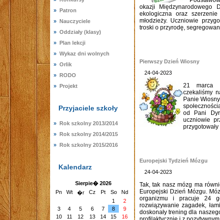
Podstawowe
okazji Międzynarodowego 
»
Patron
ekologiczna oraz szerzenie
młodzieży. Uczniowie przygo
»
Nauczyciele
troski o przyrodę, segregowani
»
Oddziały (klasy)
»
Plan lekcji
»
Wykaz dni wolnych
Pierwszy Dzień Wiosny
»
Orlik
24-04-2023
»
RODO
21 marca p
»
Projekt
czekaliśmy n
Panie Wiosny,
społeczności
Przyjaciele szkoły
od Pani Dyr
uczniowie pr
»
Rok szkolny 2013/2014
przygotowały 
»
Rok szkolny 2014/2015
»
Rok szkolny 2015/2016
Europejski Tydzień Mózgu
Kalendarz
24-04-2023
Sierpie� 2026
Tak, tak nasz mózg ma równi
Europejski Dzień Mózgu. Mó
Pn
Wt
Cz
Pt
So
Nd
�r
organizmu i pracuje 24 
1
2
rozwiązywanie zagadek, łamig
3
4
5
6
7
8
9
doskonały trening dla nasze
10
11
12
13
14
15
16
profilaktycznie i z pozytywnym.