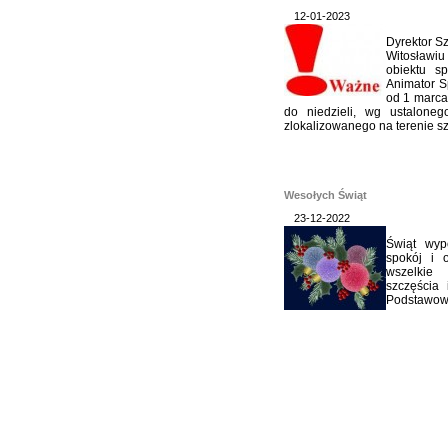
12-01-2023
Dyrektor S
Witosławi
obiektu s
Animator Sp
od 1 marca
do niedzieli, wg ustalone
zlokalizowanego na terenie szk
Wesołych Świąt
23-12-2022
Świąt wype
spokój i 
wszelkie
szczęścia
Podstawowe