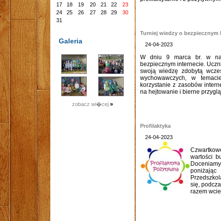
17
18
19
20
21
22
23
24
25
26
27
28
29
30
31
Turniej wiedzy o bezpiecznym 
Galeria
24-04-2023
W dniu 9 marca br. w nas
bezpiecznym internecie. Ucznio
swoją wiedzę zdobytą wcześn
wychowawczych, w temacie
korzystanie z zasobów intern
na hejtowanie i bierne przygląd
zobacz wi�cej
»
Profilaktyka
24-04-2023
Czwartkowe
wartości b
Doceniamy 
poniżając
Przedszkol
się, podcza
razem wcie