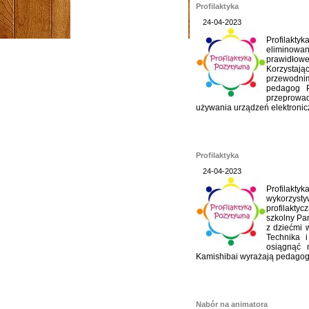
Profilaktyka
24-04-2023
Profilak
eliminowa
prawidło
Korzystaj
przewodnim
pedagog P
przeprowa
używania urządzeń elektronic
Profilaktyka
24-04-2023
Profilakty
wykorzy
profilakt
szkolny Pan
z dziećmi 
Technika i
osiągnąć m
Kamishibai wyrażają pedagogi
Nabór na animatora