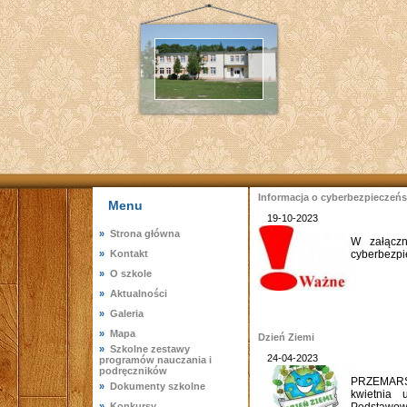
Informacja o cyberbezpieczeńs
Menu
19-10-2023
»
Strona główna
W załączn
»
Kontakt
cyberbezpi
»
O szkole
»
Aktualności
»
Galeria
»
Mapa
Dzień Ziemi
»
Szkolne zestawy
24-04-2023
programów nauczania i
podręczników
PRZEMARS
»
Dokumenty szkolne
kwietnia 
»
Konkursy