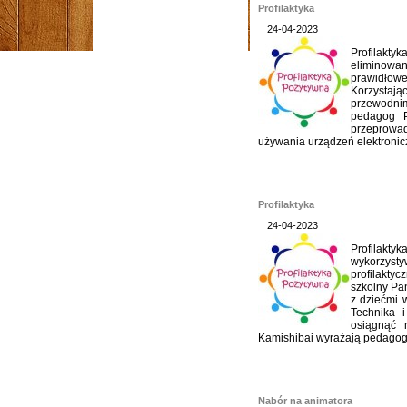
Profilaktyka
24-04-2023
Profilak
eliminowa
prawidło
Korzystaj
przewodnim
pedagog P
przeprowa
używania urządzeń elektronic
Profilaktyka
24-04-2023
Profilakty
wykorzy
profilakt
szkolny Pan
z dziećmi 
Technika i
osiągnąć m
Kamishibai wyrażają pedagogi
Nabór na animatora