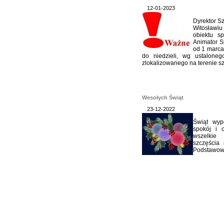
12-01-2023
Dyrektor S
Witosławi
obiektu s
Animator Sp
od 1 marca
do niedzieli, wg ustalone
zlokalizowanego na terenie szk
Wesołych Świąt
23-12-2022
Świąt wype
spokój i 
wszelkie
szczęścia
Podstawowe