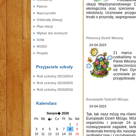
Podstawowe
okazji Międzynarodowego 
»
Patron
ekologiczna oraz szerzenie
młodzieży. Uczniowie przygo
»
Nauczyciele
troski o przyrodę, segregowani
»
Oddziały (klasy)
»
Plan lekcji
»
Wykaz dni wolnych
Pierwszy Dzień Wiosny
»
Orlik
24-04-2023
»
RODO
21 marca p
»
Projekt
czekaliśmy n
Panie Wiosny,
społeczności
Przyjaciele szkoły
od Pani Dyr
uczniowie pr
»
Rok szkolny 2013/2014
przygotowały 
»
Rok szkolny 2014/2015
»
Rok szkolny 2015/2016
Europejski Tydzień Mózgu
Kalendarz
24-04-2023
Sierpie� 2026
Tak, tak nasz mózg ma równi
Europejski Dzień Mózgu. Mó
Pn
Wt
Cz
Pt
So
Nd
�r
organizmu i pracuje 24 
1
2
rozwiązywanie zagadek, łamig
3
4
5
6
7
8
9
doskonały trening dla nasze
10
11
12
13
14
15
16
profilaktycznie i z pozytywnym.