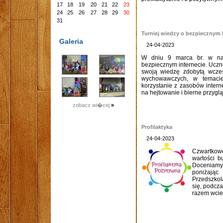
17
18
19
20
21
22
23
24
25
26
27
28
29
30
31
Turniej wiedzy o bezpiecznym 
Galeria
24-04-2023
W dniu 9 marca br. w nas
bezpiecznym internecie. Ucznio
swoją wiedzę zdobytą wcześn
wychowawczych, w temacie
korzystanie z zasobów intern
na hejtowanie i bierne przygląd
zobacz wi�cej
»
Profilaktyka
24-04-2023
Czwartkowe
wartości b
Doceniamy 
poniżając
Przedszkol
się, podcza
razem wcie