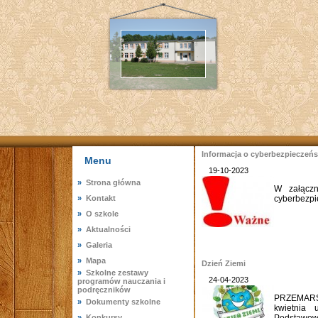
Informacja o cyberbezpieczeńs
Menu
19-10-2023
»
Strona główna
W załączn
»
Kontakt
cyberbezpi
»
O szkole
»
Aktualności
»
Galeria
»
Mapa
Dzień Ziemi
»
Szkolne zestawy
24-04-2023
programów nauczania i
podręczników
PRZEMARS
»
Dokumenty szkolne
kwietnia 
»
Konkursy